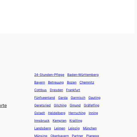
24-Stunden-Pflege
Baden-Württemberg
Bayern
Betreuung
Bozen
Chemnitz
Cottbus
Dresden
Frankfurt
Fünfseenland
Garda
Garmisch
Gauting
orte
Geretsried
Gilching
Gmund
Gräfelfing
Gstadt
Heidelberg
Herrsching
Inning
Innsbruck
Kempten
Krailling
Landsberg
Leimen
Leipzig
München
Münsing
Oberbayern
Partner
Planegg