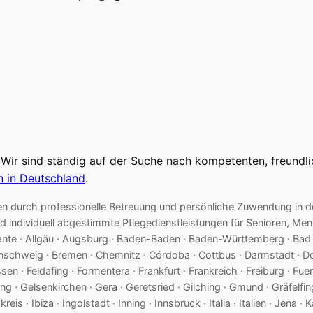
 Wir sind ständig auf der Suche nach kompetenten, freundl
n in Deutschland
.
ienten durch professionelle Betreuung und persönliche Zuwendung i
d individuell abgestimmte Pflegedienstleistungen für Senioren, M
cante · Allgäu · Augsburg · Baden-Baden · Baden-Württemberg · Bad Tö
aunschweig · Bremen · Chemnitz · Córdoba · Cottbus · Darmstadt · D
ssen · Feldafing · Formentera · Frankfurt · Frankreich · Freiburg · Fu
 · Gelsenkirchen · Gera · Geretsried · Gilching · Gmund · Gräfelfi
s · Ibiza · Ingolstadt · Inning · Innsbruck · Italia · Italien · Jena · 