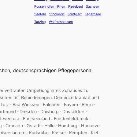
Possenhofen
Prien
Radebeul
Sachsen
Seefeld
Stockdorf
Stuttgart
Tegernsee
Tutzing
Wolfratshausen
ichen, deutschsprachigen Pflegepersonal
n der vertrauten Umgebung ihres Zuhauses zu
enschen mit Behinderungen, Demenzerkrankte und
lz · Bad Wiessee · Balearen · Bayern · Berlin ·
ortmund · Dresden · Duisburg · Düsseldorf ·
erteventura · Fünfseenland · Fürstenfeldbruck ·
ng · Granada · Gstadt · Halle · Hamburg · Hannover
Kaiserslautern · Karlsruhe · Kassel · Kempten · Kiel ·