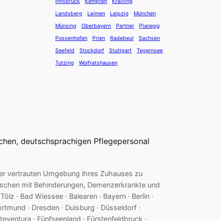
Innsbruck
Kempten
Krailling
Landsberg
Leimen
Leipzig
München
Münsing
Oberbayern
Partner
Planegg
Possenhofen
Prien
Radebeul
Sachsen
Seefeld
Stockdorf
Stuttgart
Tegernsee
Tutzing
Wolfratshausen
ichen, deutschsprachigen Pflegepersonal
n der vertrauten Umgebung ihres Zuhauses zu
enschen mit Behinderungen, Demenzerkrankte und
lz · Bad Wiessee · Balearen · Bayern · Berlin ·
ortmund · Dresden · Duisburg · Düsseldorf ·
erteventura · Fünfseenland · Fürstenfeldbruck ·