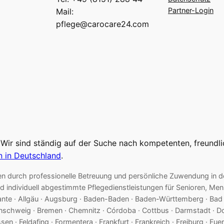
Partner-Login
Mail:
pflege@carocare24.com
 Wir sind ständig auf der Suche nach kompetenten, freundl
n in Deutschland
.
ienten durch professionelle Betreuung und persönliche Zuwendung i
d individuell abgestimmte Pflegedienstleistungen für Senioren, M
cante · Allgäu · Augsburg · Baden-Baden · Baden-Württemberg · Bad Tö
aunschweig · Bremen · Chemnitz · Córdoba · Cottbus · Darmstadt · D
ssen · Feldafing · Formentera · Frankfurt · Frankreich · Freiburg · Fu