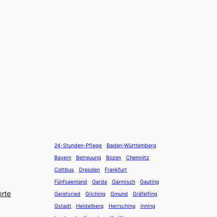
24-Stunden-Pflege
Baden-Württemberg
Bayern
Betreuung
Bozen
Chemnitz
Cottbus
Dresden
Frankfurt
Fünfseenland
Garda
Garmisch
Gauting
orte
Geretsried
Gilching
Gmund
Gräfelfing
Gstadt
Heidelberg
Herrsching
Inning